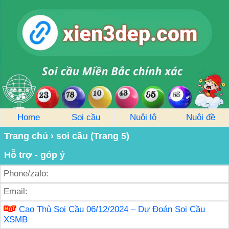
Home
Soi cầu
Nuôi lô
Nuôi đề
Trang chủ
›
soi cầu
(Trang 5)
Hỗ trợ - góp ý
Phone/zalo:
Email:
Cao Thủ Soi Cầu 06/12/2024 – Dự Đoán Soi Cầu
XSMB