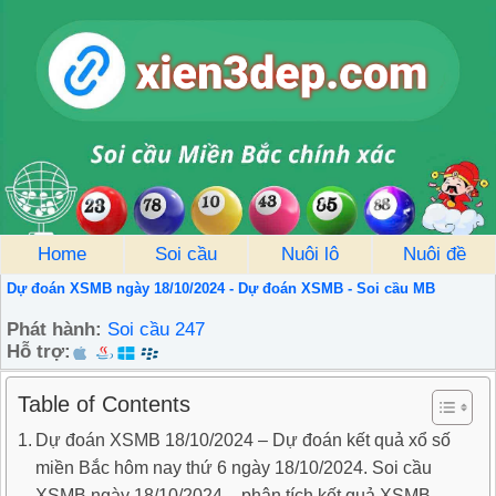
Home
Soi cầu
Nuôi lô
Nuôi đề
Dự đoán XSMB ngày 18/10/2024 - Dự đoán XSMB - Soi cầu MB
Phát hành:
Soi cầu 247
Hỗ trợ:
Table of Contents
Dự đoán XSMB 18/10/2024 – Dự đoán kết quả xổ số
miền Bắc hôm nay thứ 6 ngày 18/10/2024. Soi cầu
XSMB ngày 18/10/2024 – phân tích kết quả XSMB