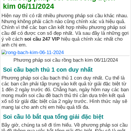
kim 06/11/2024
Hiện nay thì có rất nhiều phương pháp soi cầu khác nhau.
Nhưng không phải cách nào cũng chính xác và hiệu quả.
Chính vì thế các bạn cần kết hợp nhiều phương pháp soi
cầu để có được con số đẹp nhất. Và sau đây là những gợi
ý về cách
soi cầu 247 VIP
hiệu quả chính xác nhất cho
anh chị em.
Phương pháp soi cầu rồng bạch kim 06/11/2024
Soi cầu bạch thủ 1 con duy nhất
Phương pháp soi cầu bạch thủ 1 con duy nhất. Cụ thể là
các bạn cần phải tập trung vào kết quả từ giải đặc biệt từ
1 đến 2 ngày trước đó. Chẳng hạn, ngày hôm nay các bạn
mong muốn soi cầu đề bạch thủ thì cần dựa trên kết quả
xổ số từ giải đặc biệt của 2 ngày trước. Hình thức này sẽ
mang lại cho anh chị em hiệu quả tối đa.
Soi cầu lô bắt qua tổng giải đặc biệt
Bây giờ, chúng ta sẽ đi tìm hiểu. Về phương pháp soi cầu
lô đề thông qua việc bắt tổng giải đặc biệt. Đây sẽ là một