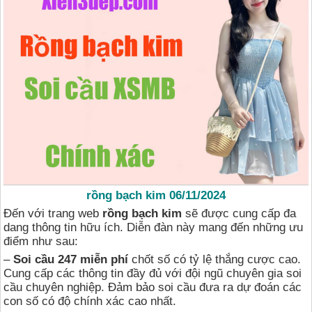
rồng bạch kim 06/11/2024
Đến với trang web
rồng bạch kim
sẽ được cung cấp đa
dang thông tin hữu ích. Diễn đàn này mang đến những ưu
điểm như sau:
–
Soi cầu 247 miễn phí
chốt số có tỷ lệ thắng cược cao.
Cung cấp các thông tin đầy đủ với đội ngũ chuyên gia soi
cầu chuyên nghiệp. Đảm bảo soi cầu đưa ra dự đoán các
con số có độ chính xác cao nhất.