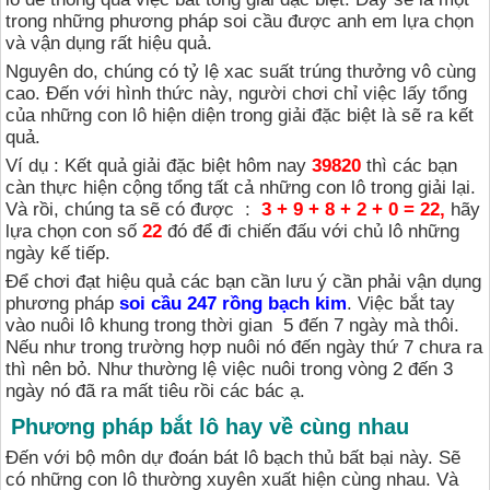
trong những phương pháp soi cầu được anh em lựa chọn
và vận dụng rất hiệu quả.
Nguyên do, chúng có tỷ lệ xac suất trúng thưởng vô cùng
cao. Đến với hình thức này, người chơi chỉ việc lấy tổng
của những con lô hiện diện trong giải đặc biệt là sẽ ra kết
quả.
Ví dụ : Kết quả giải đặc biệt hôm nay
39820
thì các bạn
càn thực hiện cộng tổng tất cả những con lô trong giải lại.
Và rồi, chúng ta sẽ có được :
3 + 9 + 8 + 2 + 0 = 22,
hãy
lựa chọn con số
22
đó để đi chiến đấu với chủ lô những
ngày kế tiếp.
Để chơi đạt hiệu quả các bạn cần lưu ý cần phải vận dụng
phương pháp
soi cầu 247 rồng bạch kim
. Việc bắt tay
vào nuôi lô khung trong thời gian 5 đến 7 ngày mà thôi.
Nếu như trong trường hợp nuôi nó đến ngày thứ 7 chưa ra
thì nên bỏ. Như thường lệ việc nuôi trong vòng 2 đến 3
ngày nó đã ra mất tiêu rồi các bác ạ.
Phương pháp bắt lô hay về cùng nhau
Đến với bộ môn dự đoán bát lô bạch thủ bất bại này. Sẽ
có những con lô thường xuyên xuất hiện cùng nhau. Và