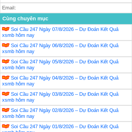
Email:
Cùng chuyên mục
Soi Cầu 247 Ngày 07/8/2026 – Dự Đoán Kết Quả
xsmb hôm nay
Soi Cầu 247 Ngày 06/8/2026 – Dự Đoán Kết Quả
xsmb hôm nay
Soi Cầu 247 Ngày 05/8/2026 – Dự Đoán Kết Quả
xsmb hôm nay
Soi Cầu 247 Ngày 04/8/2026 – Dự Đoán Kết Quả
xsmb hôm nay
Soi Cầu 247 Ngày 03/8/2026 – Dự Đoán Kết Quả
xsmb hôm nay
Soi Cầu 247 Ngày 02/8/2026 – Dự Đoán Kết Quả
xsmb hôm nay
Soi Cầu 247 Ngày 01/8/2026 – Dự Đoán Kết Quả