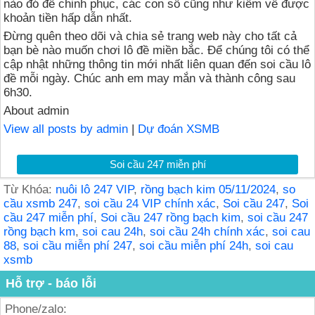
nào đó để chinh phục, các con số cũng như kiếm về được
khoản tiền hấp dẫn nhất.
Đừng quên theo dõi và chia sẻ trang web này cho tất cả
bạn bè nào muốn chơi lô đề miền bắc. Để chúng tôi có thể
cập nhật những thông tin mới nhất liên quan đến soi cầu lô
đề mỗi ngày. Chúc anh em may mắn và thành công sau
6h30.
About admin
View all posts by admin
|
Dự đoán XSMB
Soi cầu 247 miễn phí
Từ Khóa:
nuôi lô 247 VIP
,
rồng bạch kim 05/11/2024
,
so
cầu xsmb 247
,
soi cầu 24 VIP chính xác
,
Soi cầu 247
,
Soi
cầu 247 miễn phí
,
Soi cầu 247 rồng bạch kim
,
soi cầu 247
rồng bạch km
,
soi cau 24h
,
soi cầu 24h chính xác
,
soi cau
88
,
soi cầu miễn phí 247
,
soi cầu miễn phí 24h
,
soi cau
xsmb
Hỗ trợ - báo lỗi
Phone/zalo: