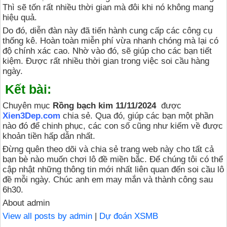
Thì sẽ tốn rất nhiều thời gian mà đôi khi nó không mang
hiệu quả.
Do đó, diễn đàn này đã tiến hành cung cấp các công cụ
thống kê. Hoàn toàn miễn phí vừa nhanh chóng mà lại có
độ chính xác cao. Nhờ vào đó, sẽ giúp cho các bạn tiết
kiệm. Được rất nhiều thời gian trong việc soi cầu hàng
ngày.
Kết bài:
Chuyên mục
Rồng bạch kim 11/11/2024
được
Xien3Dep.com
chia sẻ. Qua đó, giúp các bạn một phần
nào đó để chinh phục, các con số cũng như kiếm về được
khoản tiền hấp dẫn nhất.
Đừng quên theo dõi và chia sẻ trang web này cho tất cả
bạn bè nào muốn chơi lô đề miền bắc. Để chúng tôi có thể
cập nhật những thông tin mới nhất liên quan đến soi cầu lô
đề mỗi ngày. Chúc anh em may mắn và thành công sau
6h30.
About admin
View all posts by admin
|
Dự đoán XSMB