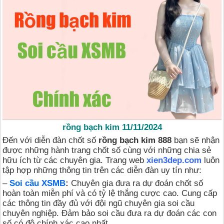
rồng bạch kim 11/11/2024
Đến với diễn đàn chốt số
rồng bạch kim 888
bạn sẽ nhận
được những hành trang chốt số cùng với những chia sẻ
hữu ích từ các chuyên gia. Trang web
xien3dep.com
luôn
tập hợp những thông tin trên các diễn đàn uy tín như:
–
Soi cầu XSMB
:
Chuyên gia đưa ra dự đoán chốt số
hoàn toàn miễn phí và có tỷ lệ thắng cược cao. Cung cấp
các thông tin đầy đủ với đội ngũ chuyên gia soi cầu
chuyên nghiệp. Đảm bảo soi cầu đưa ra dự đoán các con
số có độ chính xác cao nhất.