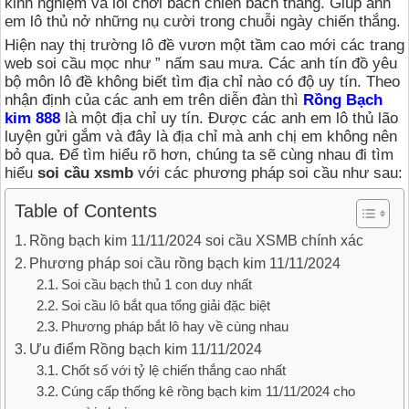
kinh nghiệm và lối chơi bách chiến bách thắng. Giúp anh
em lô thủ nở những nụ cười trong chuỗi ngày chiến thắng.
Hiện nay thị trường lô đề vươn một tầm cao mới các trang
web soi cầu mọc như ” nấm sau mưa. Các anh tín đồ yêu
bộ môn lô đề không biết tìm địa chỉ nào có độ uy tín. Theo
nhận định của các anh em trên diễn đàn thì
Rồng Bạch
kim 888
là một địa chỉ uy tín. Được các anh em lô thủ lão
luyện gửi gắm và đây là địa chỉ mà anh chị em không nên
bỏ qua. Để tìm hiểu rõ hơn, chúng ta sẽ cùng nhau đi tìm
hiểu
soi cầu xsmb
với các phương pháp soi cầu như sau:
Table of Contents
Rồng bạch kim 11/11/2024 soi cầu XSMB chính xác
Phương pháp soi cầu rồng bạch kim 11/11/2024
Soi cầu bạch thủ 1 con duy nhất
Soi cầu lô bắt qua tổng giải đặc biệt
Phương pháp bắt lô hay về cùng nhau
Ưu điểm Rồng bạch kim 11/11/2024
Chốt số với tỷ lệ chiến thắng cao nhất
Cúng cấp thống kê rồng bạch kim 11/11/2024 cho