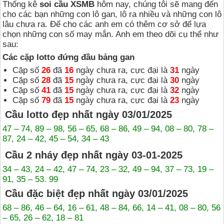
Thống kê
soi cầu XSMB
hôm nay, chúng tôi sẽ mang đến
cho các bạn những con lô gan, lô ra nhiều và những con lô
lâu chưa ra. Để cho các anh em có thêm cơ sở để lựa
chọn những con số may mắn. Anh em theo dõi cụ thể như
sau:
Các cặp lotto đứng đầu bảng gan
Cặp số
26
đã
16
ngày chưa ra, cực đại là
31
ngày
Cặp số
28
đã
15
ngày chưa ra, cực đại là
30
ngày
Cặp số
41
đã
15
ngày chưa ra, cực đại là
32
ngày
Cặp số
79
đã
15
ngày chưa ra, cực đại là
23
ngày
Cầu lotto đẹp nhất ngày
03/01/2025
47 – 74, 89 – 98, 56 – 65, 68 – 86, 49 – 94, 08 – 80, 78 –
87, 24 – 42, 45 – 54, 34 – 43
Cầu 2 nháy đẹp nhất ngày 03-01-2025
34 – 43, 24 – 42, 47 – 74, 23 – 32, 49 – 94, 37 – 73, 19 –
91, 35 – 53. 99
Cầu đặc biệt đẹp nhất ngày
03/01/2025
68 – 86, 46 – 64, 16 – 61, 48 – 84, 66, 14 – 41, 08 – 80, 56
– 65, 26 – 62, 18 – 81