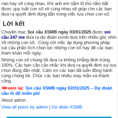
nào hay về cùng nhau. Khi anh em nắm lô thủ nắm bắt
được quy luật con số về cùng nhau sẽ giúp cho các bạn
đưa ra quyết định đúng đắn trong việc lựa chon con số.
Lời kết
Chuyên mục
Soi cầu XSMB ngày 03/01/2025
được
soi
cầu 247 me
đưa ra dự đoán xsmb dựa trên nhiều góc nhìn
về những con số. Cùng với việc áp dụng phương pháp
soi cầu phân tích chọn lọc những con số hay để các bạn
tham khảo mỗi ngày.
Những con số chúng tôi đưa ra không khẳng định trúng
100%. Các bạn cần cân nhắc khi đưa ra quyết định sự lựa
chọn đúng đắn nhất. Cám ơn các bạn đã luôn đồng hành
cùng chúng tôi. Chúc các bạn nhiều may mắn và thành
công.
⋙xem lại:
Soi cầu XSMB ngày 02/01/2025 – Dự đoán
cầu lô đề miễn phí
About admin
View all posts by admin
|
Dự đoán XSMB