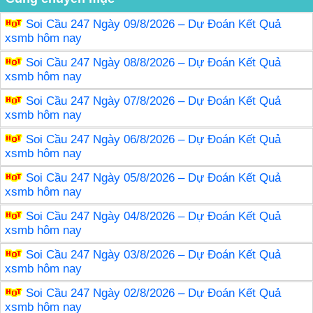
Soi Cầu 247 Ngày 09/8/2026 – Dự Đoán Kết Quả
xsmb hôm nay
Soi Cầu 247 Ngày 08/8/2026 – Dự Đoán Kết Quả
xsmb hôm nay
Soi Cầu 247 Ngày 07/8/2026 – Dự Đoán Kết Quả
xsmb hôm nay
Soi Cầu 247 Ngày 06/8/2026 – Dự Đoán Kết Quả
xsmb hôm nay
Soi Cầu 247 Ngày 05/8/2026 – Dự Đoán Kết Quả
xsmb hôm nay
Soi Cầu 247 Ngày 04/8/2026 – Dự Đoán Kết Quả
xsmb hôm nay
Soi Cầu 247 Ngày 03/8/2026 – Dự Đoán Kết Quả
xsmb hôm nay
Soi Cầu 247 Ngày 02/8/2026 – Dự Đoán Kết Quả
xsmb hôm nay