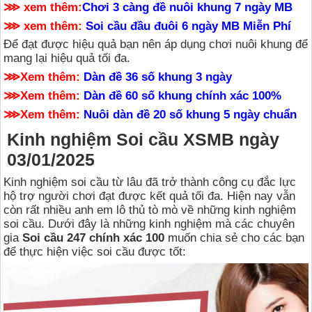
⋙ xem thêm:
Chơi 3 càng đề nuôi khung 7 ngày MB
⋙ xem thêm:
Soi cầu đầu đuôi 6 ngày MB Miễn Phí
Để đạt được hiệu quả bạn nên áp dụng chơi nuôi khung để
mang lại hiệu quả tối đa.
⋙Xem thêm:
Dàn đề 36 số khung 3 ngày
⋙Xem thêm:
Dàn đề 60 số khung chính xác 100%
⋙Xem thêm:
Nuôi dàn đề 20 số khung 5 ngày chuẩn
Kinh nghiệm Soi cầu XSMB ngày
03/01/2025
Kinh nghiệm soi cầu từ lâu đã trở thành công cụ đắc lực
hộ trợ người chơi đạt được kết quả tối đa. Hiện nay vẫn
còn rất nhiều anh em lô thủ tò mò về những kinh nghiệm
soi cầu. Dưới đây là những kinh nghiệm mà các
chuyên
gia
Soi cầu 247 chính xác 100
muốn chia sẻ cho các bạn
để thực hiện việc soi cầu được tốt: