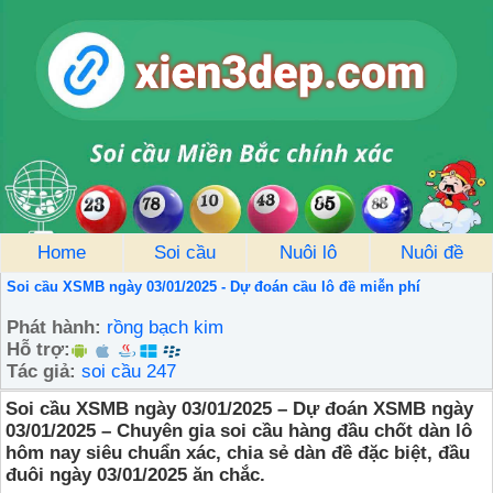
Home
Soi cầu
Nuôi lô
Nuôi đề
Soi cầu XSMB ngày 03/01/2025 - Dự đoán cầu lô đề miễn phí
Phát hành:
rồng bạch kim
Hỗ trợ:
Tác giả:
soi cầu 247
Soi cầu XSMB ngày 03/01/2025 – Dự đoán XSMB ngày
03/01/2025 – Chuyên gia
soi cầu hàng đầu
chốt dàn lô
hôm nay siêu chuẩn xác, chia sẻ dàn đề đặc biệt, đầu
đuôi ngày 03/01/2025 ăn chắc.