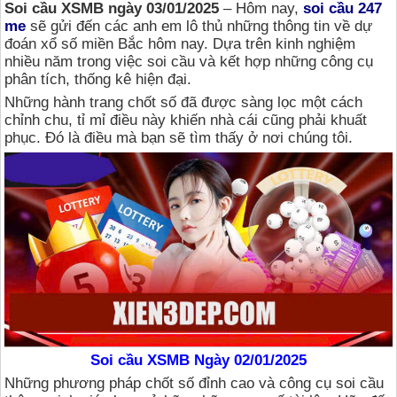
Soi cầu XSMB ngày 03/01/2025
– Hôm nay,
soi cầu 247
me
sẽ gửi đến các anh em lô thủ những thông tin về dự
đoán xổ số miền Bắc hôm nay. Dựa trên kinh nghiệm
nhiều năm trong việc soi cầu
và kết hợp những công cụ
phân tích, thống kê hiện đại.
Những hành trang chốt số đã được sàng lọc một cách
chỉnh chu, tỉ mỉ điều này khiến nhà cái cũng phải khuất
phục. Đó là điều mà bạn sẽ tìm thấy ở nơi chúng tôi.
Soi cầu XSMB Ngày 02/01/2025
Những phương pháp chốt số đỉnh cao và công cụ soi cầu