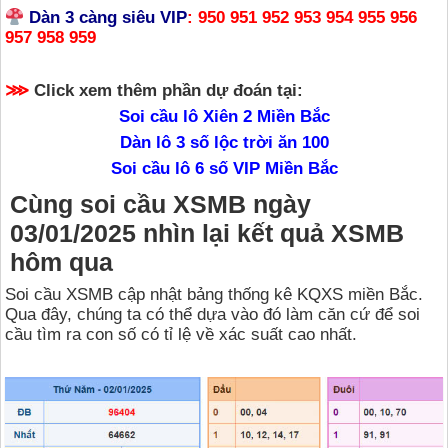
Dàn 3 càng siêu VIP
: 950 951 952 953 954 955 956
957 958 959
⋙
Click xem thêm phần dự đoán tại:
Soi cầu lô Xiên 2 Miền Bắc
Dàn lô 3 số lộc trời ăn 100
Soi cầu lô 6 số VIP Miền Bắc
Cùng soi cầu XSMB ngày
03/01/2025
nhìn lại kết quả XSMB
hôm qua
Soi cầu XSMB cập nhật bảng thống kê KQXS miền Bắc.
Qua đây, chúng ta có thể dựa vào đó làm căn cứ để soi
cầu tìm ra con số có tỉ lệ về xác suất cao nhất.