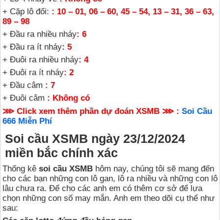
+ Cặp lô đối:
: 10 – 01, 06 – 60, 45 – 54, 13 – 31, 36 – 63,
89 – 98
+ Đầu ra nhiều nháy
: 6
+ Đầu ra ít nháy
: 5
+ Đuôi ra nhiều nháy
: 4
+ Đuôi ra ít nháy
: 2
+ Đầu câm
: 7
+ Đuôi câm
: Không có
⋙ Click xem thêm phần dự đoán XSMB ⋙ :
Soi Cầu
666 Miễn Phí
Soi cầu XSMB ngày 23/12/2024
miền bắc chính xác
Thống kê
soi cầu XSMB
hôm nay, chúng tôi sẽ mang đến
cho các bạn những con lô gan, lô ra nhiều và những con lô
lâu chưa ra. Để cho các anh em có thêm cơ sở để lựa
chọn những con số may mắn. Anh em theo dõi cụ thể như
sau: