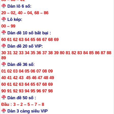
Dàn lô 6 số:
20 – 02, 40 – 04, 68 – 86
Lô kép:
00 – 99
Dàn đề 10 số bất bại :
60 61 62 63 64 65 66 67 68 69
Dàn đề 20 số VIP:
30 31 32 33 34 35 36 37 38 39 80 81 82 83 84 85 86 87 88
89
Dàn đề 36 số
:
01 02 03 04 05 06 07 08 09
40 41 42 43 45 46 47 48 49
60 61 62 63 64 65 67 68 69
90 91 92 93 94 95 96 97 98
Dàn đề 50 số :
Đầu : 3 – 2 – 5 – 7 – 8
Dàn 3 càng siêu VIP