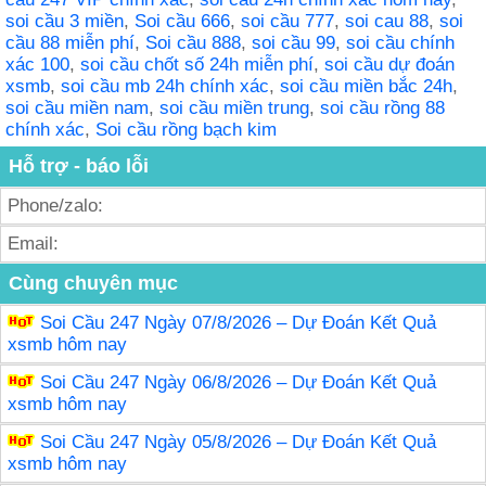
soi cầu 3 miền
,
Soi cầu 666
,
soi cầu 777
,
soi cau 88
,
soi
cầu 88 miễn phí
,
Soi cầu 888
,
soi cầu 99
,
soi cầu chính
xác 100
,
soi cầu chốt số 24h miễn phí
,
soi cầu dự đoán
xsmb
,
soi cầu mb 24h chính xác
,
soi cầu miền bắc 24h
,
soi cầu miền nam
,
soi cầu miền trung
,
soi cầu rồng 88
chính xác
,
Soi cầu rồng bạch kim
Hỗ trợ - báo lỗi
Phone/zalo:
Email:
Cùng chuyên mục
Soi Cầu 247 Ngày 07/8/2026 – Dự Đoán Kết Quả
xsmb hôm nay
Soi Cầu 247 Ngày 06/8/2026 – Dự Đoán Kết Quả
xsmb hôm nay
Soi Cầu 247 Ngày 05/8/2026 – Dự Đoán Kết Quả
xsmb hôm nay