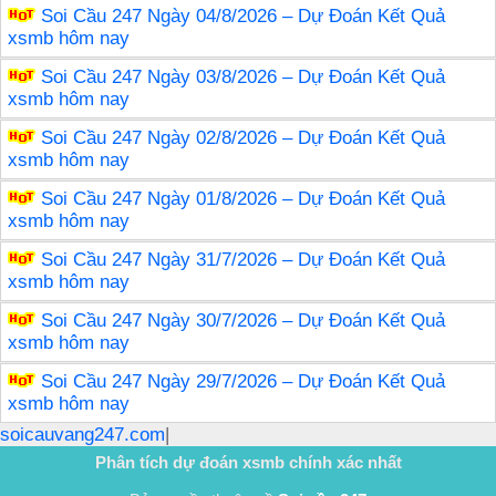
Soi Cầu 247 Ngày 04/8/2026 – Dự Đoán Kết Quả
xsmb hôm nay
Soi Cầu 247 Ngày 03/8/2026 – Dự Đoán Kết Quả
xsmb hôm nay
Soi Cầu 247 Ngày 02/8/2026 – Dự Đoán Kết Quả
xsmb hôm nay
Soi Cầu 247 Ngày 01/8/2026 – Dự Đoán Kết Quả
xsmb hôm nay
Soi Cầu 247 Ngày 31/7/2026 – Dự Đoán Kết Quả
xsmb hôm nay
Soi Cầu 247 Ngày 30/7/2026 – Dự Đoán Kết Quả
xsmb hôm nay
Soi Cầu 247 Ngày 29/7/2026 – Dự Đoán Kết Quả
xsmb hôm nay
soicauvang247.com
|
Phân tích dự đoán xsmb chính xác nhất