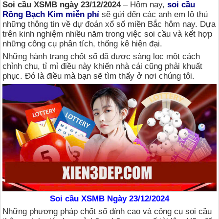
Soi cầu XSMB ngày 23/12/2024
– Hôm nay,
soi cầu
Rồng Bạch Kim miễn phí
sẽ gửi đến các anh em lô thủ
những thông tin về dự đoán xổ số miền Bắc hôm nay. Dựa
trên kinh nghiệm nhiều năm trong việc soi cầu
và kết hợp
những công cụ phân tích, thống kê hiện đại.
Những hành trang chốt số đã được sàng lọc một cách
chỉnh chu, tỉ mỉ điều này khiến nhà cái cũng phải khuất
phục. Đó là điều mà bạn sẽ tìm thấy ở nơi chúng tôi.
Soi cầu XSMB Ngày 23/12/2024
Những phương pháp chốt số đỉnh cao và công cụ soi cầu