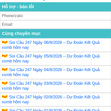
Hỗ trợ - báo lỗi
Phone/zalo:
Email:
Cùng chuyên mục
Soi Cầu 247 Ngày 06/8/2026 – Dự Đoán Kết Quả
xsmb hôm nay
Soi Cầu 247 Ngày 05/8/2026 – Dự Đoán Kết Quả
xsmb hôm nay
Soi Cầu 247 Ngày 04/8/2026 – Dự Đoán Kết Quả
xsmb hôm nay
Soi Cầu 247 Ngày 03/8/2026 – Dự Đoán Kết Quả
xsmb hôm nay
Soi Cầu 247 Ngày 02/8/2026 – Dự Đoán Kết Quả
xsmb hôm nay
Soi Cầu 247 Ngày 01/8/2026 – Dự Đoán Kết Quả