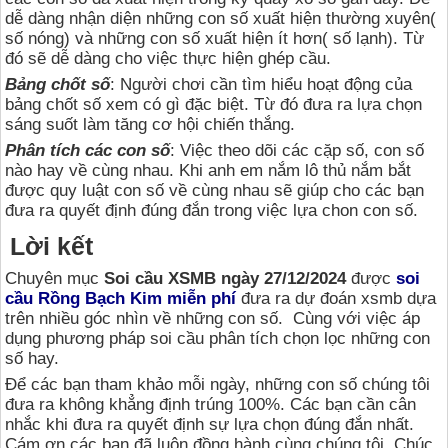
dễ dàng nhận diện những con số xuất hiện thường xuyên(
số nóng
) và những con số xuất hiện ít hơn( số lạnh). Từ
đó sẽ dễ dàng cho việc thực hiện ghép cầu.
Bảng chốt số
: Người chơi cần tìm hiểu hoạt động của
bảng chốt số xem có gì đặc biệt. Từ đó đưa ra lựa chọn
sáng suốt làm tăng cơ hội chiến thắng.
Phân tích các con số
: Việc theo dõi các cặp số, con số
nào hay về cùng nhau. Khi anh em nắm lô thủ nắm bắt
được quy luật con số về cùng nhau sẽ giúp cho các bạn
đưa ra quyết định đúng đắn trong việc lựa chon con số.
Lời kết
Chuyên mục
Soi cầu XSMB ngày 27/12/2024
được
soi
cầu Rồng Bạch Kim miễn phí
đưa ra dự đoán xsmb dựa
trên nhiều góc nhìn về những con số. Cùng với việc áp
dụng phương pháp soi cầu phân tích chọn lọc những con
số hay.
Để các bạn tham khảo mỗi ngày, những con số chúng tôi
đưa ra không khẳng định trúng 100%. Các bạn cần cân
nhắc khi đưa ra quyết định sự lựa chọn đúng đắn nhất.
Cám ơn các bạn đã luôn đồng hành cùng chúng tôi. Chúc