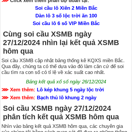
⋙
Click xem thêm phần dự đoán tại:
Soi cầu lô Xiên 2 Miền Bắc
Dàn lô 3 số lộc trời ăn 100
Soi cầu lô 6 số VIP Miền Bắc
Cùng soi cầu XSMB ngày
27/12/2024 nhìn lại kết quả XSMB
hôm qua
Soi cầu XSMB cập nhật bảng thống kê KQXS miền Bắc.
Qua đây, chúng ta có thể dựa vào đó làm căn cứ để soi
cầu tìm ra con số có tỉ lệ về xác suất cao nhất.
Bảng kết quả xổ số ngày 26/12/2024
⋙ Xem thêm:
Lô kép khung 5 ngày lộc trời
⋙ Xem thêm:
Bạch thủ lô khung 2 ngày
Soi cầu XSMB ngày 27/12/2024
phân tích kết quả XSMB hôm qua
Nhìn vào bảng kết quả XSMB hôm qua, các chuyên gia