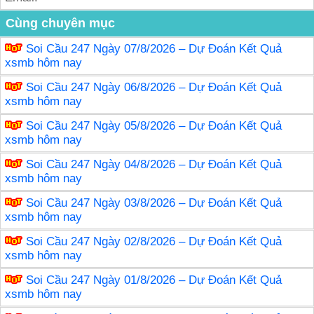
Cùng chuyên mục
Soi Cầu 247 Ngày 07/8/2026 – Dự Đoán Kết Quả
xsmb hôm nay
Soi Cầu 247 Ngày 06/8/2026 – Dự Đoán Kết Quả
xsmb hôm nay
Soi Cầu 247 Ngày 05/8/2026 – Dự Đoán Kết Quả
xsmb hôm nay
Soi Cầu 247 Ngày 04/8/2026 – Dự Đoán Kết Quả
xsmb hôm nay
Soi Cầu 247 Ngày 03/8/2026 – Dự Đoán Kết Quả
xsmb hôm nay
Soi Cầu 247 Ngày 02/8/2026 – Dự Đoán Kết Quả
xsmb hôm nay
Soi Cầu 247 Ngày 01/8/2026 – Dự Đoán Kết Quả
xsmb hôm nay