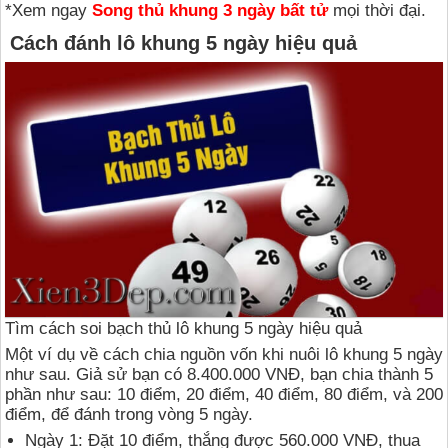
*Xem ngay
Song thủ khung 3 ngày bất tử
mọi thời đại.
Cách đánh lô khung 5 ngày hiệu quả
Tìm cách soi bạch thủ lô khung 5 ngày hiệu quả
Một ví dụ về cách chia nguồn vốn khi nuôi lô khung 5 ngày
như sau. Giả sử bạn có 8.400.000 VNĐ, bạn chia thành 5
phần như sau: 10 điểm, 20 điểm, 40 điểm, 80 điểm, và 200
điểm, để đánh trong vòng 5 ngày.
Ngày 1: Đặt 10 điểm, thắng được 560.000 VNĐ, thua