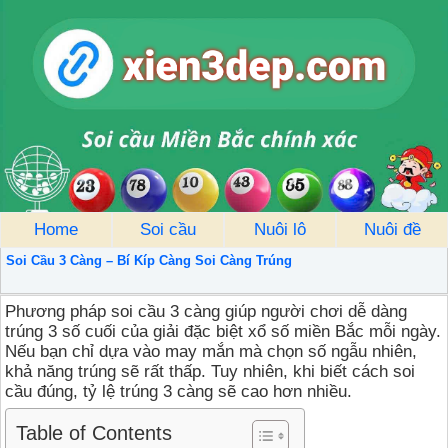
Home
Soi cầu
Nuôi lô
Nuôi đề
Soi Cầu 3 Càng – Bí Kíp Càng Soi Càng Trúng
Phương pháp soi cầu 3 càng giúp người chơi dễ dàng
trúng 3 số cuối của giải đặc biệt xổ số miền Bắc mỗi ngày.
Nếu bạn chỉ dựa vào may mắn mà chọn số ngẫu nhiên,
khả năng trúng sẽ rất thấp. Tuy nhiên, khi biết cách soi
cầu đúng, tỷ lệ trúng 3 càng sẽ cao hơn nhiều.
Table of Contents