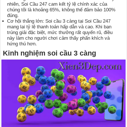
nhiên, Soi Cầu 247 cam kết tỷ lệ chính xác của
chúng tôi là khoảng 65%, không thể đảm bảo 100%
đúng.
Cơ hội thắng lớn: Soi cầu 3 càng tại Soi Cầu 247
mang lại tỷ lệ thanh toán hấp dẫn và cao. Khi bạn
trúng giải đặc biệt, mức thưởng rất quyến rũ, điều
này làm cho người chơi cảm thấy phấn khích và
hứng thú hơn.
Kinh nghiệm soi cầu 3 càng