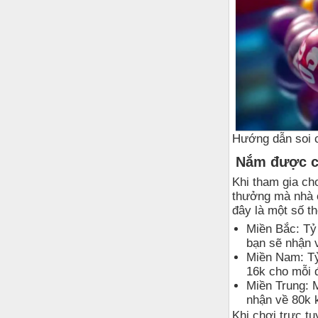
Hướng dẫn soi c
Nắm được cá
Khi tham gia chơ
thưởng mà nhà c
đây là một số t
Miền Bắc: Tỷ 
bạn sẽ nhận 
Miền Nam: Tỷ
16k cho mỗi đ
Miền Trung: 
nhận về 80k 
Khi chơi trực tu