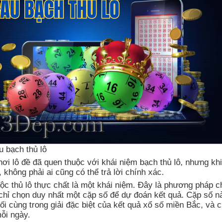
u bạch thủ lô
ơi lô đề đã quen thuộc với khái niệm bạch thủ lô, nhưng khi
ì, không phải ai cũng có thể trả lời chính xác.
độc thủ lô thực chất là một khái niệm. Đây là phương pháp c
chỉ chọn duy nhất một cặp số để dự đoán kết quả. Cặp số n
ối cùng trong giải đặc biệt của kết quả xổ số miền Bắc, và c
ỗi ngày.