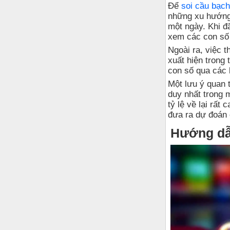
Để
soi cầu bạch
những xu hướng 
một ngày. Khi đ
xem các con số 
Ngoài ra, việc t
xuất hiện trong
con số qua các 
Một lưu ý quan 
duy nhất trong 
tỷ lệ về lại rất
đưa ra dự đoán 
Hướng dẫn