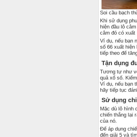
Soi cầu bạch th
Khi sử dụng phư
hiện đầu lô câm
câm đó có xuất 
Ví dụ, nếu bạn 
số 66 xuất hiện
tiếp theo để tăn
Tận dụng đu
Tương tự như vớ
quả xổ số. Kiểm 
Ví dụ, nếu bạn t
hãy tiếp tục đán
Sử dụng chi
Mặc dù lô hình 
chiến thắng lại 
của nó.
Để áp dụng chiế
đến giải 5 và t