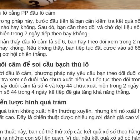
ủ lô bằng PP đầu lô câm
ơng pháp này, bước đầu tiên là bạn cần kiểm tra kết quả x
 nào hay không. Sau đó, bạn cần theo dõi và chờ đợi liệu số
hiện trong 2 ngày tiếp theo hay không.
nhận thấy đầu lô câm là số 6, bạn hãy theo dõi xem trong 2 
 hay không. Nếu không thấy, bạn tiếp tục đặt cược vào số 66
g cơ hội chiến thắng.
ôi câm để soi cầu bạch thủ lô
i đầu lô câm, phương pháp này yêu cầu bạn theo dõi đuôi 
tra xem có đuôi nào chưa xuất hiện và tiếp tục theo dõi tron
hấy đuôi câm là số 4 và kép 44 chưa xuất hiện trong 2 ngày 
h số 44 trong 4 ngày kế tiếp để gia tăng khả năng thắng.
ến lược hình quả trám
quả trám không xuất hiện thường xuyên, nhưng khi nó xuất h
rất cao. Đây là chiến thuật được nhiều người đánh giá cao vì
n thuật này, bạn có thể thử xếp các kết quả xổ số theo hàng 
ìm ra những con số liên quan. Ví dụ, nếu kết quả xổ số có hà