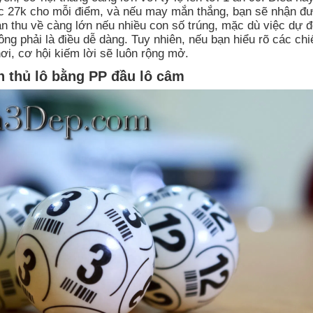
c 27k cho mỗi điểm, và nếu may mắn thắng, bạn sẽ nhận đư
bạn thu về càng lớn nếu nhiều con số trúng, mặc dù việc dự 
ông phải là điều dễ dàng. Tuy nhiên, nếu bạn hiểu rõ các ch
i, cơ hội kiếm lời sẽ luôn rộng mở.
h thủ lô bằng PP đầu lô câm