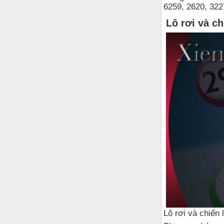
6259, 2620, 322
Lô rơi và c
Lô rơi và chiến