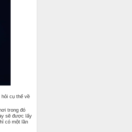
 hỏi cụ thể về
hơi trong đó
ày sẽ được lấy
hỉ có một lần