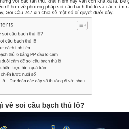
 nhưng với các tân thủ, khái niệm này vẫn còn khá xa lạ. Để
ểu rõ hơn về phương pháp soi cầu bạch thủ lô và cách tìm 
y, Soi Cầu 247 xin chia sẻ một số bí quyết dưới đây.
ntents
ề soi cầu bạch thủ lô?
i cầu bạch thủ lô
 cách tính tiền
bạch thủ lô bằng PP đầu lô câm
 đuôi câm để soi cầu bạch thủ lô
chiến lược hình quả trám
à chiến lược nuôi số
lô tô – Dự đoán các cặp số thường đi với nhau
gì về soi cầu bạch thủ lô?