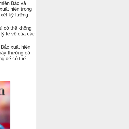
 miền Bắc và
xuất hiện trong
 xét kỹ lưỡng
hủ có thể không
tỷ lệ về của các
 Bắc xuất hiện
 này thường có
úng để có thể