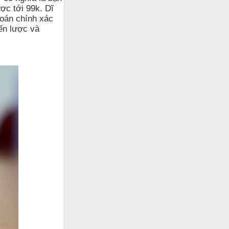
ợc tới 99k. Dĩ
đoán chính xác
iến lược và