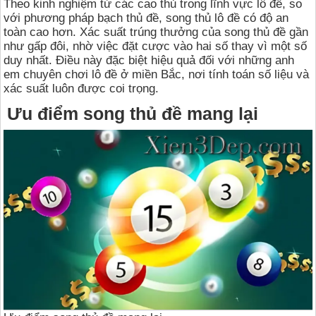
Theo kinh nghiệm từ các cao thủ trong lĩnh vực lô đề, so
với phương pháp bạch thủ đề, song thủ lô đề có độ an
toàn cao hơn. Xác suất trúng thưởng của song thủ đề gần
như gấp đôi, nhờ việc đặt cược vào hai số thay vì một số
duy nhất. Điều này đặc biệt hiệu quả đối với những anh
em chuyên chơi lô đề ở miền Bắc, nơi tính toán số liệu và
xác suất luôn được coi trọng.
Ưu điểm song thủ đề mang lại