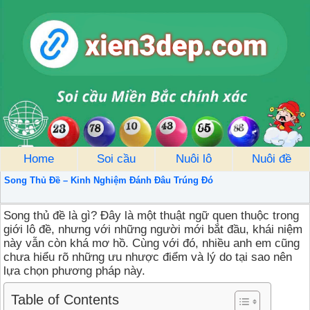
Home
Soi cầu
Nuôi lô
Nuôi đề
Song Thủ Đề – Kinh Nghiệm Đánh Đâu Trúng Đó
Song thủ đề là gì? Đây là một thuật ngữ quen thuộc trong
giới lô đề, nhưng với những người mới bắt đầu, khái niệm
này vẫn còn khá mơ hồ. Cùng với đó, nhiều anh em cũng
chưa hiểu rõ những ưu nhược điểm và lý do tại sao nên
lựa chọn phương pháp này.
Table of Contents