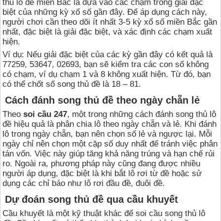
thủ lô đề miền Bắc là dựa vào các chạm trong giải đặc
biệt của những kỳ xổ số gần đây. Để áp dụng cách này,
người chơi cần theo dõi ít nhất 3-5 kỳ xổ số miền Bắc gần
nhất, đặc biệt là giải đặc biệt, và xác định các chạm xuất
hiện.
Ví dụ: Nếu giải đặc biệt của các kỳ gần đây có kết quả là
77259, 53647, 02693, bạn sẽ kiểm tra các con số không
có chạm, ví dụ chạm 1 và 8 không xuất hiện. Từ đó, bạn
có thể chốt số song thủ đề là 18 – 81.
Cách đánh song thủ đề theo ngày chẵn lẻ
Theo
soi cầu 247
, một trong những cách đánh song thủ lô
đề hiệu quả là phân chia lô theo ngày chẵn và lẻ. Khi đánh
lô trong ngày chẵn, bạn nên chọn số lẻ và ngược lại. Mỗi
ngày chỉ nên chọn một cặp số duy nhất để tránh việc phân
tán vốn. Việc này giúp tăng khả năng trúng và hạn chế rủi
ro. Ngoài ra, phương pháp này cũng đang được nhiều
người áp dụng, đặc biệt là khi bắt lô rơi từ đề hoặc sử
dụng các chỉ báo như lô rơi đầu đề, đuôi đề.
Dự đoán song thủ đề qua cầu khuyết
Cầu khuyết là một kỹ thuật khác để soi cầu song thủ lô