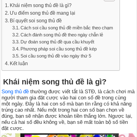
Khái niệm song thủ đề là gì?
Ưu điểm song thủ đề mang lại
Bí quyết soi song thủ đề
Cách soi cầu song thủ đề miền bắc theo chạm
Cách đánh song thủ đề theo ngày chẵn lẻ
Dự đoán song thủ đề qua cầu khuyết
Phương pháp soi cầu song thủ đề kép
Soi cầu song thủ đề vào ngày thứ 5
Kết luận
Khái niệm song thủ đề là gì?
Song thủ đề
thường được viết tắt là STĐ, là cách chơi mà
người tham gia đặt cược vào hai con số đề trong cùng
một ngày. Đây là hai con số mà bạn tin rằng có khả năng
trúng cao nhất. Nếu một trong hai con số bạn chọn về
đúng, bạn sẽ nhận được khoản tiền thắng lớn. Ngược lại,
nếu cả hai số đều không về, bạn sẽ mất toàn bộ số tiền
đặt cược.