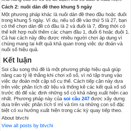
Cách 2: nuôi dàn đề theo khung 5 ngày
Một phương pháp khác là nuôi dàn đề theo đầu hoặc đuôi
trong khung 5 ngày. Ví dụ, nếu số đề vào thứ 5 là 27, bạn
có thể chọn dàn đề có đầu là 2 và đuôi là 7, đồng thời có
thể kết hợp nuôi thêm các chạm đầu 1, đuôi 6 hoặc đuôi 1.
Cả hai cách này đều được nhiều người chơi áp dụng vì
chúng mang lại kết quả khả quan trong việc dự đoán và
nuôi số hiệu quả.
Kết luận
Soi cầu song thủ đề là một phương pháp hiệu quả giúp
nâng cao tỷ lệ thắng khi chơi xổ số, vì nó tập trung vào
việc dự đoán một cặp số cụ thể. Cách tiếp cận này dựa
trên việc phân tích dữ liệu và thống kê các kết quả xổ số
trước đó để xác định những số có khả năng xuất hiện cao
nhất. Phương pháp này của
soi cầu 247
được xây dựng
dựa trên việc phân tích tỉ mỉ và tìm ra những con số đặc
biệt có xu hướng xuất hiện trong các kỳ quay tiếp theo.
About btvchi
View all posts by btvchi