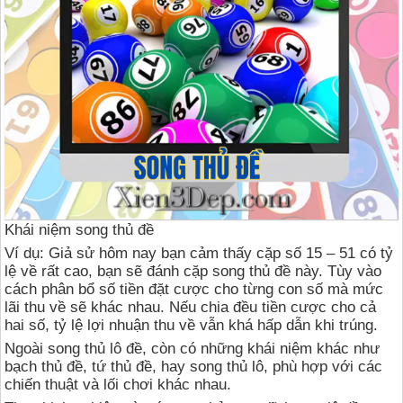
Khái niệm song thủ đề
Ví dụ: Giả sử hôm nay bạn cảm thấy cặp số 15 – 51 có tỷ
lệ về rất cao, bạn sẽ đánh cặp song thủ đề này. Tùy vào
cách phân bổ số tiền đặt cược cho từng con số mà mức
lãi thu về sẽ khác nhau. Nếu chia đều tiền cược cho cả
hai số, tỷ lệ lợi nhuận thu về vẫn khá hấp dẫn khi trúng.
Ngoài song thủ lô đề, còn có những khái niệm khác như
bạch thủ đề, tứ thủ đề, hay song thủ lô, phù hợp với các
chiến thuật và lối chơi khác nhau.