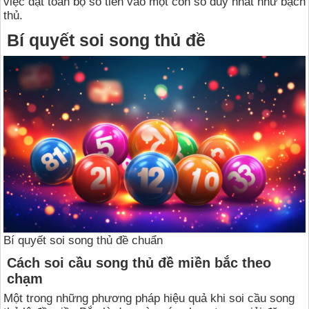
việc đặt toàn bộ số tiền vào một con số duy nhất như bạch
thủ.
Bí quyết soi song thủ đề
Bí quyết soi song thủ đề chuẩn
Cách soi cầu song thủ đề miền bắc theo
chạm
Một trong những phương pháp hiệu quả khi soi cầu song