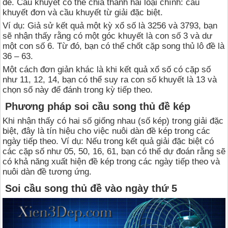
đề. Cầu khuyết có thể chia thành hai loại chính: cầu
khuyết đơn và cầu khuyết từ giải đặc biệt.
Ví dụ: Giả sử kết quả một kỳ
xổ số
là 3256 và 3793, bạn
sẽ nhận thấy rằng có một góc khuyết là con số 3 và dư
một con số 6. Từ đó, bạn có thể chốt cặp song thủ lô đề là
36 – 63.
Một cách đơn giản khác là khi kết quả xổ số có cặp số
như 11, 12, 14, bạn có thể suy ra con số khuyết là 13 và
chọn số này để đánh trong kỳ tiếp theo.
Phương pháp soi cầu song thủ đề kép
Khi nhận thấy có hai số giống nhau (số kép) trong giải đặc
biệt, đây là tín hiệu cho việc nuôi dàn đề kép trong các
ngày tiếp theo. Ví dụ: Nếu trong kết quả giải đặc biệt có
các cặp số như 05, 50, 16, 61, bạn có thể dự đoán rằng sẽ
có khả năng xuất hiện đề kép trong các ngày tiếp theo và
nuôi dàn đề tương ứng.
Soi cầu song thủ đề vào ngày thứ 5