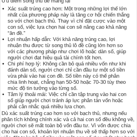
Ưu điểm song thủ đề mang lại
Xác suất trúng cao hơn: Một trong những lợi thế lớn
nhất của phương pháp này là tăng cơ hội chiến thắng
so với chơi bạch thủ. Thay vì chỉ đặt cược vào một
con số, việc lựa chọn hai con sẽ nâng cao khả năng
“ăn đề.”
Lợi nhuận hấp dẫn: Với khả năng trúng cao, lợi
nhuận thu được từ song thủ lô đề cũng lớn hơn so
với các phương pháp như chơi lô hoặc dàn số, giúp
người chơi đạt hiệu quả tài chính tốt hơn.
Chi phí hợp lý: Không cần bỏ quá nhiều vốn như khi
đánh dàn số, người chơi chỉ cần đầu tư một số tiền
vừa phải vào hai con đề. Số tiền này có thể phân
chia linh hoạt, chẳng hạn 50-50 hoặc 70-30 tùy theo
mức độ tin tưởng vào từng số.
Tâm lý thoải mái: Việc chỉ cần tập trung vào hai con
số giúp người chơi tránh áp lực phân tán vốn hoặc
phải cân nhắc quá nhiều lựa chọn.
Dù xác suất trúng cao hơn so với bạch thủ, nhưng nếu
phân tích không chính xác và cả hai con số đều không về,
người chơi sẽ mất toàn bộ vốn đầu tư. Vì vốn được chia
cho hai con số, khoản lợi nhuận thu về sẽ thấp hơn so với