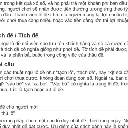
n trong kết quả xổ số, và họ phải trả một khoản phí ban đầu
g, người chơi sẽ nhận được tiền thưởng tương ứng theo tỷ
 đầu. Thành viên lô đề chính là người mang lại lợi nhuận tr
ười chơi thua càng nhiều hoặc vào tiền càng lớn thì lợi nhu
ch đề / Tích đề
t ngữ lô đề chỉ việc sao lưu tên khách hàng và số cá cược c
 và tích đề có nghĩa giống như phơi đề. Tờ tích đề phải đượ
và là phần bắt buộc trong công việc của thầu đề.
oi cầu
 các thuật ngữ lô đề như “tạch lô”, “tạch đề”, hay “xịt soi c
ời chơi thua cược, không đoán đúng con số. Ngoài ra, bạn 
ữ “vào bờ” và “xa bờ”. “Vào bờ” có nghĩa là trúng lô đề, tron
hua, tức là tạch hoặc xịt lô đề.
thủ lô”
phương pháp chọn một con lô duy nhất để chơi trong ngày. N
 duy nhất để đặt cược. Ưu điểm của cách đánh này là khôn