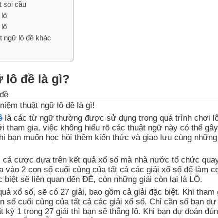
t soi cầu
 lô
 lô
t ngữ lô đề khác
 lô đề là gì?
iệm thuật ngữ lô đề là gì!
ề
là các từ ngữ thường được sử dụng trong quá trình chơi lô
 tham gia, việc không hiểu rõ các thuật ngữ này có thể gây
khi bạn muốn học hỏi thêm kiến thức và giao lưu cùng những
ơi cá cược dựa trên kết quả xổ số mà nhà nước tổ chức qua
a vào 2 con số cuối cùng của tất cả các giải xổ số để làm c
 biệt sẽ liên quan đến ĐỀ, còn những giải còn lại là LÔ.
uả xổ số, sẽ có 27 giải, bao gồm cả giải đặc biệt. Khi tham 
n số cuối cùng của tất cả các giải xổ số. Chỉ cần số bạn dự
t kỳ 1 trong 27 giải thì bạn sẽ thắng lô. Khi bạn dự đoán đú