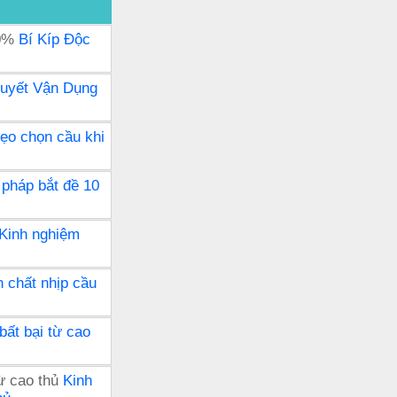
Bí Kíp Độc
uyết Vận Dụng
ẹo chọn cầu khi
pháp bắt đề 10
Kinh nghiệm
 chất nhịp cầu
 bất bại từ cao
Kinh