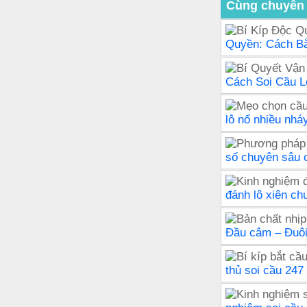
Cùng chuyên
Quyền: Cách B
Cách Soi Cầu L
lô nổ nhiều nhá
số chuyên sâu 
đánh lô xiên ch
Đầu câm – Đuôi
thủ soi cầu 247