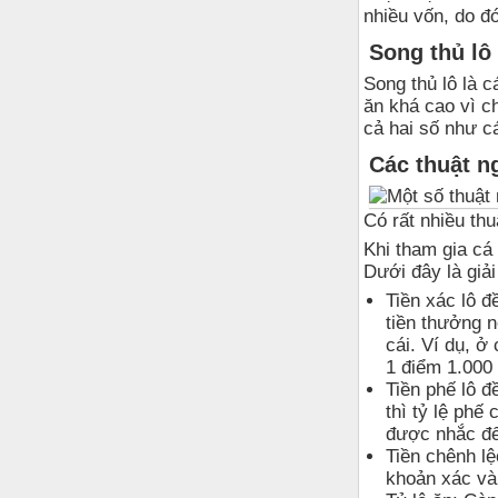
nhiều vốn, do đ
Song thủ lô
Song thủ lô là 
ăn khá cao vì ch
cả hai số như cá
Các thuật n
Có rất nhiều th
Khi tham gia cá
Dưới đây là giải
Tiền xác lô đề
tiền thưởng n
cái. Ví dụ, ở
1 điểm 1.000
Tiền phế lô đ
thì tỷ lệ phế
được nhắc đến
Tiền chênh lệ
khoản xác và 