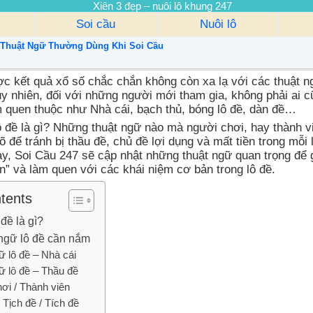
Soi cầu
Nuôi lô
 Thuật Ngữ Thường Dùng Khi Soi Cầu
c kết quả xổ số chắc chắn không còn xa lạ với các thuật n
uy nhiên, đối với những người mới tham gia, không phải ai c
 quen thuộc như Nhà cái, bạch thủ, bóng lô đề, dàn đề…
ô đề là gì? Những thuật ngữ nào mà người chơi, hay thành v
 để tránh bị thầu đề, chủ đề lợi dụng và mất tiền trong mỗi
này, Soi Cầu 247 sẽ cập nhật những thuật ngữ quan trọng để
” và làm quen với các khái niệm cơ bản trong lô đề.
ntents
đề là gì?
 ngữ lô đề cần nắm
ữ lô đề – Nhà cái
ữ lô đề – Thầu đề
ơi / Thành viên
 Tịch đề / Tích đề