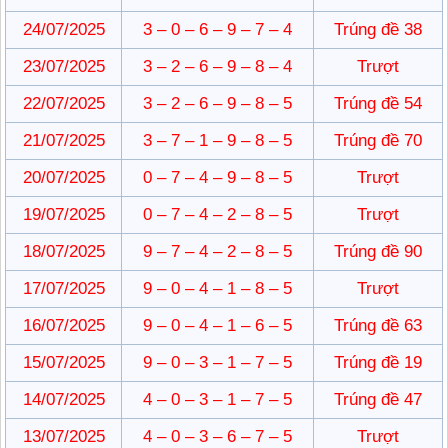
24/07/2025
3 – 0 – 6 – 9 – 7 – 4
Trúng đề 38
23/07/2025
3 – 2 – 6 – 9 – 8 – 4
Trượt
22/07/2025
3 – 2 – 6 – 9 – 8 – 5
Trúng đề 54
21/07/2025
3 – 7 – 1 – 9 – 8 – 5
Trúng đề 70
20/07/2025
0 – 7 – 4 – 9 – 8 – 5
Trượt
19/07/2025
0 – 7 – 4 – 2 – 8 – 5
Trượt
18/07/2025
9 – 7 – 4 – 2 – 8 – 5
Trúng đề 90
17/07/2025
9 – 0 – 4 – 1 – 8 – 5
Trượt
16/07/2025
9 – 0 – 4 – 1 – 6 – 5
Trúng đề 63
15/07/2025
9 – 0 – 3 – 1 – 7 – 5
Trúng đề 19
14/07/2025
4 – 0 – 3 – 1 – 7 – 5
Trúng đề 47
13/07/2025
4 – 0 – 3 – 6 – 7 – 5
Trượt