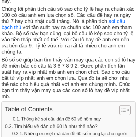
nay.
Chúng tôi phân tích cầu số sao cho tỷ lệ hay ra chuẩn xác
100 có cầu anh em lựa chọn số. Các cầu đề hay ra ngày
thứ 7 hay chủ nhật cuối tháng. Nó là phân tích
soi cầu
bạch thủ
với tần suất hay ra chuẩn xác 100 anh em tham
khảo. Bộ số này bạn cũng loại bỏ cầu lô kép sao cho tỷ lệ
vào tiền thấp nhất có thể. Với cầu lô hay đề anh em nên
ưa tiên đầu 9. Tỷ lệ vừa rồi ra rất là nhiều cho anh em
chúng ta.
Bộ số sẽ giúp bạn tìm thấy vận may qua các con số lô hay
đề miền bắc có cầu là 3 6 7 8 9 2. Được phân tích tần
suất hay ra víp nhất mb anh em chọn chơi. Sao cho cầu
bất tử víp nhất anh em chọn lựa. Qua đó ta sẽ chơi như
thế nào cho hiểu quả nhất với anh em chúng mình. Chúc
bạn tìm thấy vận may qua các con số lô hay đề víp nhất
mb.
Table of Contents
Thống kê soi cầu dàn đề 60 số hôm nay
Tìm hiểu về dàn đề 60 là như thế nào?
Những ưu việt mà dàn đề 60 số mang lại cho người