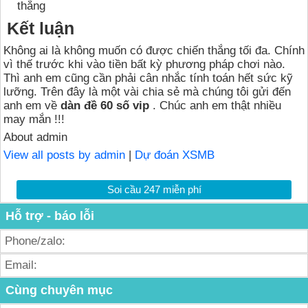
thắng
Kết luận
Không ai là không muốn có được chiến thắng tối đa. Chính
vì thế trước khi vào tiền bất kỳ phương pháp chơi nào.
Thì anh em cũng cần phải cân nhắc tính toán hết sức kỹ
lưỡng. Trên đây là một vài chia sẻ mà chúng tôi gửi đến
anh em về
dàn đề 60 số vip
. Chúc anh em thật nhiều
may mắn !!!
About admin
View all posts by admin
|
Dự đoán XSMB
Soi cầu 247 miễn phí
Hỗ trợ - báo lỗi
Phone/zalo:
Email:
Cùng chuyên mục