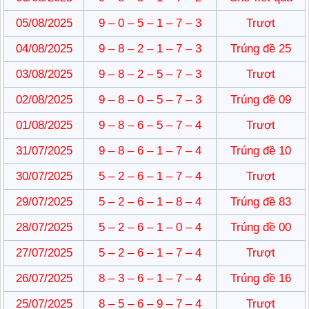
05/08/2025
9 – 0 – 5 – 1 – 7 – 3
Trượt
04/08/2025
9 – 8 – 2 – 1 – 7 – 3
Trúng đề 25
03/08/2025
9 – 8 – 2 – 5 – 7 – 3
Trượt
02/08/2025
9 – 8 – 0 – 5 – 7 – 3
Trúng đề 09
01/08/2025
9 – 8 – 6 – 5 – 7 – 4
Trượt
31/07/2025
9 – 8 – 6 – 1 – 7 – 4
Trúng đề 10
30/07/2025
5 – 2 – 6 – 1 – 7 – 4
Trượt
29/07/2025
5 – 2 – 6 – 1 – 8 – 4
Trúng đề 83
28/07/2025
5 – 2 – 6 – 1 – 0 – 4
Trúng đề 00
27/07/2025
5 – 2 – 6 – 1 – 7 – 4
Trượt
26/07/2025
8 – 3 – 6 – 1 – 7 – 4
Trúng đề 16
25/07/2025
8 – 5 – 6 – 9 – 7 – 4
Trượt