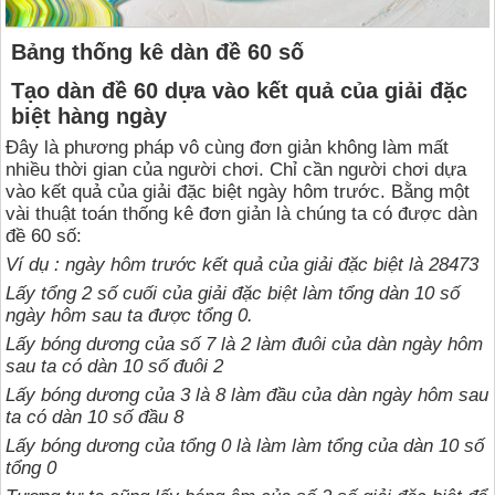
Bảng thống kê dàn đề 60 số
Tạo dàn đề 60 dựa vào kết quả của giải đặc
biệt hàng ngày
Đây là phương pháp vô cùng đơn giản không làm mất
nhiều thời gian của người chơi. Chỉ cần người chơi dựa
vào kết quả của giải đặc biệt ngày hôm trước. Bằng một
vài thuật toán thống kê đơn giản là chúng ta có được dàn
đề 60 số:
Ví dụ : ngày hôm trước kết quả của giải đặc biệt là 28473
Lấy tổng 2 số cuối của giải đặc biệt làm tổng dàn 10 số
ngày hôm sau ta được tổng 0.
Lấy bóng dương của số 7 là 2 làm đuôi của dàn ngày hôm
sau ta có dàn 10 số đuôi 2
Lấy bóng dương của 3 là 8 làm đầu của dàn ngày hôm sau
ta có dàn 10 số đầu 8
Lấy bóng dương của tổng 0 là làm làm tổng của dàn 10 số
tổng 0