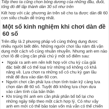
Tiếp theo ta cũng chọn bóng dương của những đầu, đuôi,
tổng đó để lập thành dàn 30 số như trên
Kết hợp với các phương án trên sẽ cho ta được dàn đề 60
con siêu chuẩn dễ trúng nhất.
Một số kinh nghiệm khi chơi dàn đề
60 số
Trên đây là 2 phương pháp vô cùng thông dụng được
nhiều người biết đến. Những người chơi lâu năm đã vận
dụng một cách vô cùng nhuần nhuyễn. Nhưng anh em nào
chơi lô đề cũng cần phải chú ý một số điểm sau:
Ngoài ra anh em nên kết hợp với chu kỳ của giải
đặc biệt để có thể loại trừ những số không có khả
năng về. Lựa chọn ra những số có chu kỳ gan lâu
nhất để đưa vào dàn 60 con.
Người chơi cần phải lựa chọn tính toán kỹ càng lựa
chọn dàn đề 60 số. Tuyệt đối không lựa chọn dựa
vào cảm tính của bản thân
Khi trúng thì anh em cần phải phân bổ bố lại cho
những ngày tiếp theo một cách hợp lý. Có như vậy
anh em mới có thể bảo toàn vốn mà vẫn có thể chiến