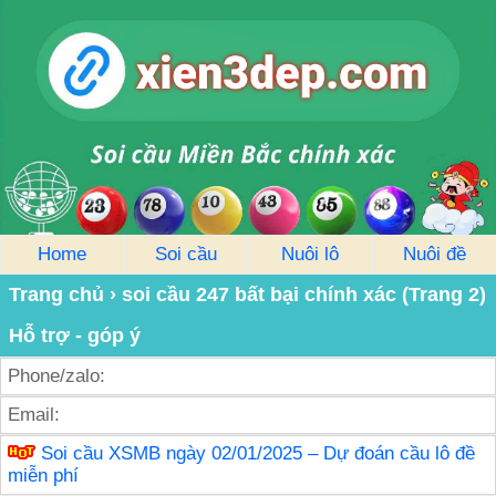
Home
Soi cầu
Nuôi lô
Nuôi đề
Trang chủ
›
soi cầu 247 bất bại chính xác
(Trang 2)
Hỗ trợ - góp ý
Phone/zalo:
Email:
Soi cầu XSMB ngày 02/01/2025 – Dự đoán cầu lô đề
miễn phí