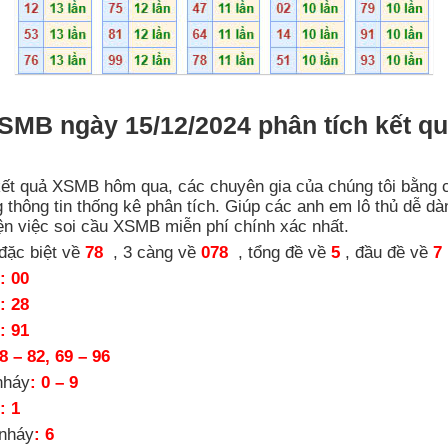
XSMB ngày 15/12/2024 phân tích kết 
ết quả XSMB hôm qua, các chuyên gia của chúng tôi bằng 
 thông tin thống kê phân tích. Giúp các anh em lô thủ dễ dà
ện việc soi cầu XSMB miễn phí chính xác nhất.
 đặc biệt về
78
, 3 càng về
078
, tổng đề về
5
,
đầu đề về
7
: 00
: 28
: 91
28 – 82, 69 – 96
nháy
: 0 – 9
: 1
 nháy
: 6