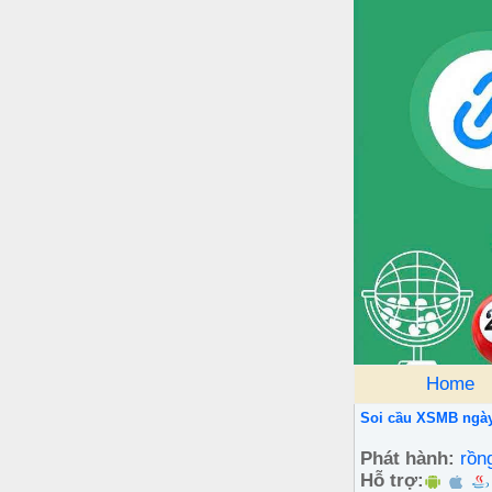
Home
Soi cầu XSMB ngày 
Phát hành:
rồn
Hỗ trợ: