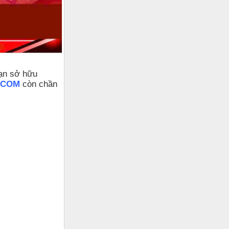
bạn sở hữu
.COM
còn chần