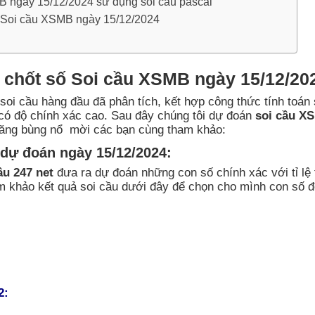
 ngày 15/12/2024 sử dụng soi cầu pascal
 Soi cầu XSMB ngày 15/12/2024
 chốt số Soi cầu XSMB ngày 15/12/20
soi cầu hàng đầu đã phân tích, kết hợp công thức tính toán 
có độ chính xác cao. Sau đây chúng tôi dự đoán
soi cầu X
năng bùng nổ mời các bạn cùng tham khảo:
 dự đoán ngày 15/12/2024:
ầu 247 net
đưa ra dự đoán những con số chính xác với tỉ lệ
 khảo kết quả soi cầu dưới đây để chọn cho mình con số đ
:
:
 2: