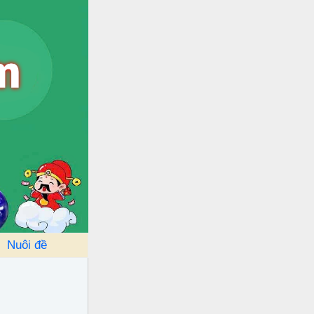
Nuôi đề