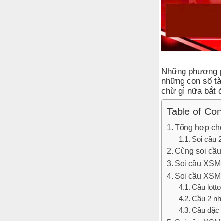
Những phương ph
những con số tài
chừ gì nữa bắt 
Table of Co
Tổng hợp ch
Soi cầu 
Cùng soi cầ
Soi cầu XSM
Soi cầu XSM
Cầu lott
Cầu 2 nh
Cầu đặc 