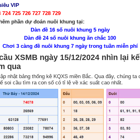
siêu VIP
3 724 725 726 727 728 729
thêm phần dự đoán nuôi khung tại:
Dàn đề 16 số nuôi khung 5 ngày
Dàn đề 24 số nuôi khung ăn chắc 100
Chơi 3 càng đề nuôi khung 7 ngày trong tuần miễn phí
cầu XSMB ngày 15/12/2024 nhìn lại kế
m qua
ập nhật bảng thống kê KQXS miền Bắc. Qua đây, chúng ta 
 soi cầu tìm ra con số có tỉ lệ về xác suất cao nhất.