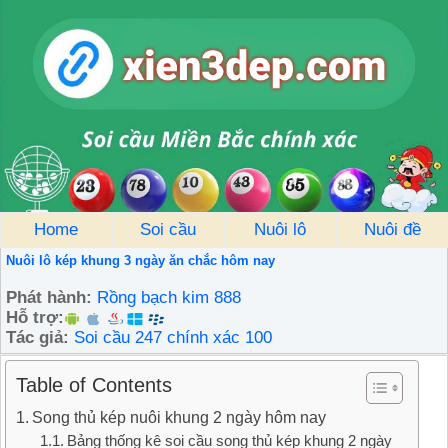
Home
Soi cầu
Nuôi lô
Nuôi đề
Nuôi lô kép khung 3 ngày ăn chắc hôm nay
Phát hành:
Rồng bạch kim 888
Hỗ trợ:
Tác giả:
Soi cầu 247 chính xác 100
Table of Contents
Song thủ kép nuôi khung 2 ngày hôm nay
Bảng thống kê soi cầu song thủ kép khung 2 ngày