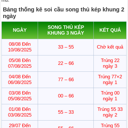
mb.
Bảng thống kê soi cầu song thủ kép khung 2
ngày
SONG THỦ KÉP
NGÀY
KẾT QUẢ
KHUNG 3 NGÀY
08/08 Đến
33 – 55
Chờ kết quả
10/08/2025
05/08 Đến
Trúng 22
22 – 66
07/08/2025
ngày 3
04/08 Đến
Trúng 77×2
77 – 66
06/08/2025
ngày 1
03/08 Đến
Trúng 00
00 – 66
05/08/2025
ngày 1
01/08 Đến
Trúng 55 33
55 – 33
03/08/2025
ngày 2
29/07 Đến
Trúng 55