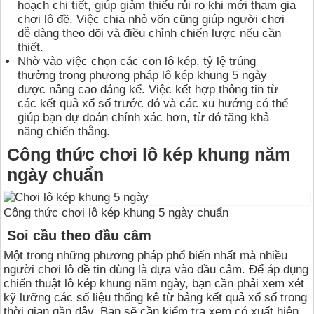
hoạch chi tiết, giúp giảm thiểu rủi ro khi mới tham gia
chơi lô đề. Việc chia nhỏ vốn cũng giúp người chơi
dễ dàng theo dõi và điều chỉnh chiến lược nếu cần
thiết.
Nhờ vào việc chọn các con lô kép, tỷ lệ trúng
thưởng trong phương pháp lô kép khung 5 ngày
được nâng cao đáng kể. Việc kết hợp thông tin từ
các kết quả xổ số trước đó và các xu hướng có thể
giúp bạn dự đoán chính xác hơn, từ đó tăng khả
năng chiến thắng.
Công thức chơi lô kép khung năm
ngày chuẩn
Công thức chơi lô kép khung 5 ngày chuẩn
Soi cầu theo đầu câm
Một trong những phương pháp phổ biến nhất mà nhiều
người chơi lô đề tin dùng là dựa vào đầu câm. Để áp dụng
chiến thuật lô kép khung năm ngày, bạn cần phải xem xét
kỹ lưỡng các số liệu thống kê từ bảng kết quả xổ số trong
thời gian gần đây. Bạn sẽ cần kiểm tra xem có xuất hiện