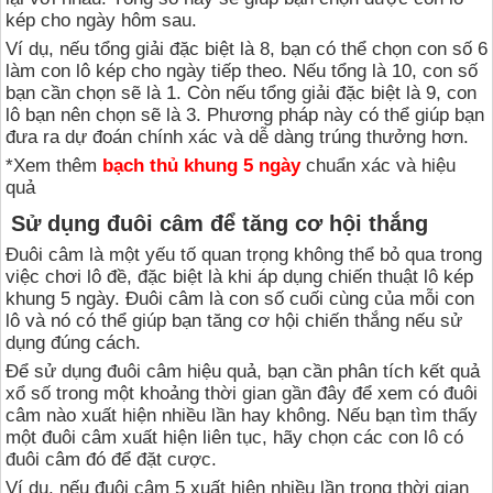
kép cho ngày hôm sau.
Ví dụ, nếu tổng giải đặc biệt là 8, bạn có thể chọn con số 6
làm con lô kép cho ngày tiếp theo. Nếu tổng là 10, con số
bạn cần chọn sẽ là 1. Còn nếu tổng giải đặc biệt là 9, con
lô bạn nên chọn sẽ là 3. Phương pháp này có thể giúp bạn
đưa ra dự đoán chính xác và dễ dàng trúng thưởng hơn.
*Xem thêm
bạch thủ khung 5 ngày
chuẩn xác và hiệu
quả
Sử dụng đuôi câm để tăng cơ hội thắng
Đuôi câm là một yếu tố quan trọng không thể bỏ qua trong
việc chơi lô đề, đặc biệt là khi áp dụng chiến thuật lô kép
khung 5 ngày. Đuôi câm là con số cuối cùng của mỗi con
lô và nó có thể giúp bạn tăng cơ hội chiến thắng nếu sử
dụng đúng cách.
Để sử dụng đuôi câm hiệu quả, bạn cần phân tích kết quả
xổ số trong một khoảng thời gian gần đây để xem có đuôi
câm nào xuất hiện nhiều lần hay không. Nếu bạn tìm thấy
một đuôi câm xuất hiện liên tục, hãy chọn các con lô có
đuôi câm đó để đặt cược.
Ví dụ, nếu đuôi câm 5 xuất hiện nhiều lần trong thời gian