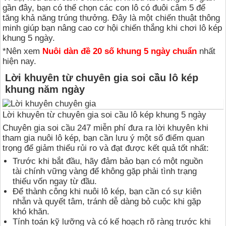
gần đây, bạn có thể chọn các con lô có đuôi câm 5 để
tăng khả năng trúng thưởng. Đây là một chiến thuật thông
minh giúp bạn nâng cao cơ hội chiến thắng khi chơi lô kép
khung 5 ngày.
*Nên xem
Nuôi dàn đề 20 số khung 5 ngày chuẩn
nhất
hiện nay.
Lời khuyên từ chuyên gia soi cầu lô kép
khung năm ngày
Lời khuyên từ chuyên gia soi cầu lô kép khung 5 ngày
Chuyên gia
soi cầu 247 miễn phí
đưa ra lời khuyên khi
tham gia nuôi lô kép, bạn cần lưu ý một số điểm quan
trọng để giảm thiểu rủi ro và đạt được kết quả tốt nhất:
Trước khi bắt đầu, hãy đảm bảo bạn có một nguồn
tài chính vững vàng để không gặp phải tình trạng
thiếu vốn ngay từ đầu.
Để thành công khi nuôi lô kép, bạn cần có sự kiên
nhẫn và quyết tâm, tránh dễ dàng bỏ cuộc khi gặp
khó khăn.
Tính toán kỹ lưỡng và có kế hoạch rõ ràng trước khi