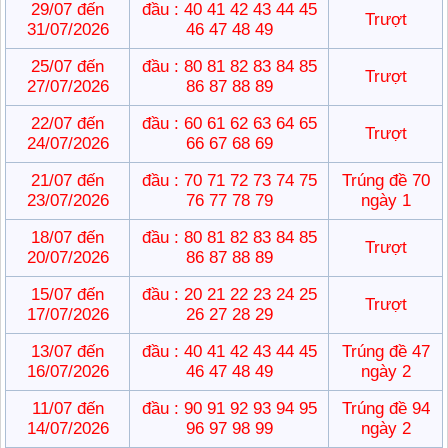
29/07 đến
đầu : 40 41 42 43 44 45
Trượt
31/07/2026
46 47 48 49
25/07 đến
đầu : 80 81 82 83 84 85
Trượt
27/07/2026
86 87 88 89
22/07 đến
đầu : 60 61 62 63 64 65
Trượt
24/07/2026
66 67 68 69
21/07 đến
đầu : 70 71 72 73 74 75
Trúng đề 70
23/07/2026
76 77 78 79
ngày 1
18/07 đến
đầu : 80 81 82 83 84 85
Trượt
20/07/2026
86 87 88 89
15/07 đến
đầu : 20 21 22 23 24 25
Trượt
17/07/2026
26 27 28 29
13/07 đến
đầu : 40 41 42 43 44 45
Trúng đề 47
16/07/2026
46 47 48 49
ngày 2
11/07 đến
đầu : 90 91 92 93 94 95
Trúng đề 94
14/07/2026
96 97 98 99
ngày 2