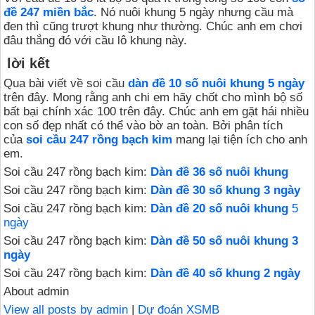
đề 247 miền bắc
. Nó nuôi khung 5 ngày nhưng cầu mà
đen thì cũng trượt khung như thường. Chúc anh em chơi
đâu thắng đó với cầu lô khung này.
lời kết
Qua bài viết về soi cầu
dàn đề 10 số nuôi khung 5 ngày
trên đây. Mong rằng anh chi em hãy chốt cho mình bộ số
bất bại chính xác 100 trên đây. Chúc anh em gặt hái nhiều
con số đẹp nhất có thể vào bờ an toàn. Bởi phân tích
của
soi cầu 247 rồng bạch kim
mang lại tiện ích cho anh
em.
Soi cầu 247 rồng bạch kim:
Dàn đề 36 số nuôi khung
Soi cầu 247 rồng bạch kim:
Dàn đề 30 số khung 3 ngày
Soi cầu 247 rồng bạch kim:
Dàn đề 20 số nuôi khung
5
ngày
Soi cầu 247 rồng bạch kim:
Dàn đề 50 số nuôi khung 3
ngày
Soi cầu 247 rồng bạch kim:
Dàn đề 40 số khung 2 ngày
About admin
View all posts by admin
|
Dự đoán XSMB