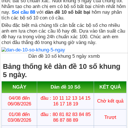
thức bắt số chuẩn xác. Nuôi khung 5 ngày của chúng tôi.
Nhằm tạo cho anh chị em có bộ số bất bại chính nhất hôm
nay.
Soi cầu 88
với
dàn đề 10 số bất bại
hôm nay phân
tích các bộ số 10 con có cầu.
Điều đặc biệt mà chúng tôi căn bắt các bộ số cho nhiều
anh em lựa chọn các cầu lô hay đề. Dựa vào tần suất cầu
đề hay ra trong vòng 24h chuẩn xác 100. Chúc anh em
chơi đâu thắng đó trong khung giờ vàng này.
Dàn đề 10 số khung 5 ngày xsmb
Bảng thống kê dàn đề 10 số khung
5 ngày.
NGÀY
Dàn đề 10 Số
KẾT QUẢ
04/08 đến
đầu : 10 11 12 13 14 15
Chờ kết quả
06/08/2026
16 17 18 19
01/08 đến
đầu : 80 81 82 83 84 85
Trượt
03/08/2026
86 87 88 89