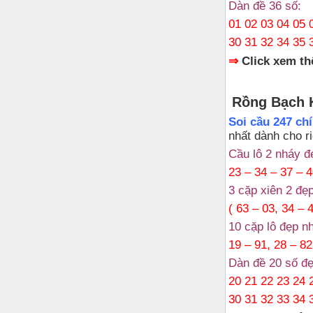
Dàn đề 36 số:
01 02 03 04 05 
30 31 32 34 35 
⇒
Click xem th
Rồng Bạch K
Soi cầu 247 ch
nhất dành cho 
Cầu lô 2 nháy đ
23 – 34 – 37 – 
3 cặp xiên 2 đẹp
( 63 – 03, 34 – 
10 cặp lô đẹp n
19 – 91, 28 – 82
Dàn đề 20 số đẹ
20 21 22 23 24 
30 31 32 33 34 