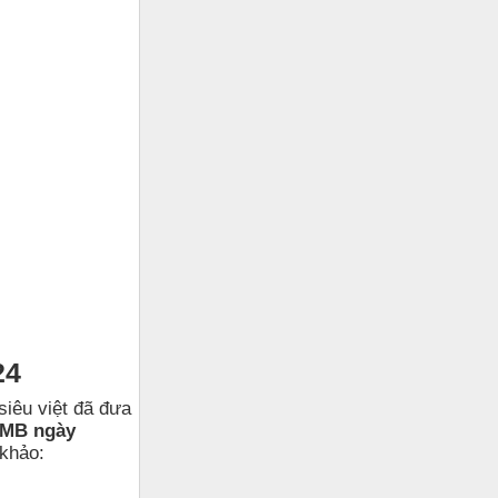
24
siêu việt đã đưa
SMB ngày
khảo: