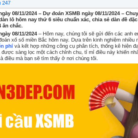
u 247
ngày 08/11/2024 – Dự đoán XSMB ngày 08/11/2024 – Chu
dàn lô hôm nay thứ 6 siêu chuẩn xác, chia sẻ dàn đề đặc 
4 ăn chắc.
ngày 08/11/2024
– Hôm nay, chúng tôi sẽ gửi đến các anh e
 đoán xổ số miền Bắc hôm nay. Dựa trên kinh nghiệm nhiều 
ễn phí
và kết hợp những công cụ phân tích, thống kê hiện đ
ã được sàng lọc một cách chỉnh chu, tỉ mỉ điều này khiến nh
là điều mà bạn sẽ tìm thấy ở nơi chúng tôi.