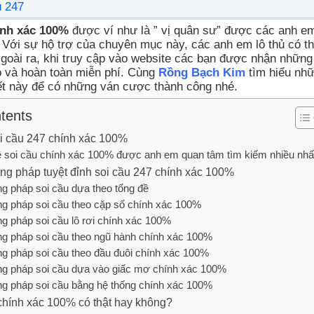
u 247
ính xác 100%
được ví như là ” vị quân sư” được các anh em 
. Với sự hộ trợ của chuyên mục này, các anh em lô thủ có th
Ngoài ra, khi truy cập vào website các bạn được nhận những 
o và hoàn toàn miễn phí. Cùng
Rồng Bạch Kim
tìm hiểu nhữ
iết này để có những ván cược thành công nhé.
ntents
oi cầu 247 chính xác 100%
 soi cầu chính xác 100% được anh em quan tâm tìm kiếm nhiều nhấ
 pháp tuyệt đỉnh soi cầu 247 chính xác 100%
g pháp soi cầu dựa theo tổng đề
g pháp soi cầu theo cặp số chính xác 100%
g pháp soi cầu lô rơi chính xác 100%
g pháp soi cầu theo ngũ hành chính xác 100%
g pháp soi cầu theo đầu đuôi chính xác 100%
g pháp soi cầu dựa vào giấc mơ chính xác 100%
g pháp soi cầu bằng hệ thống chính xác 100%
chính xác 100% có thật hay không?