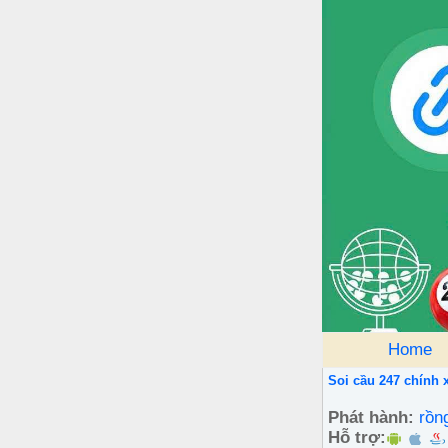
Home
Soi cầu 247 chính x
Phát hành:
rồn
Hỗ trợ: