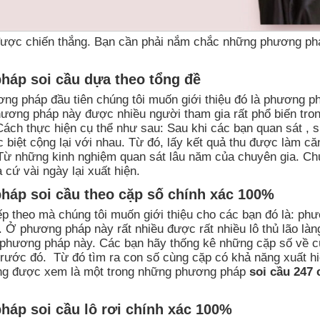
được chiến thắng. Bạn cần phải nắm chắc những phương ph
háp soi cầu dựa theo tổng đề
ơng pháp đầu tiên chúng tôi muốn giới thiệu đó là phương p
hương pháp này được nhiều người tham gia rất phổ biến tro
Cách thực hiện cụ thể như sau: Sau khi các bạn quan sát , 
c biệt cộng lại với nhau. Từ đó, lấy kết quả thu được làm c
Từ những kinh nghiệm quan sát lâu năm của chuyên gia. Chu
 cứ vài ngày lại xuất hiện.
háp soi cầu theo cặp số chính xác 100%
p theo mà chúng tôi muốn giới thiệu cho các bạn đó là: ph
. Ở phương pháp này rất nhiều được rất nhiều lô thủ lão là
 phương pháp này. Các bạn hãy thống kê những cặp số về c
rước đó. Từ đó tìm ra con số cùng cặp có khả năng xuất h
ũng được xem là một trong những phương pháp
soi cầu 247 
háp soi cầu lô rơi chính xác 100%