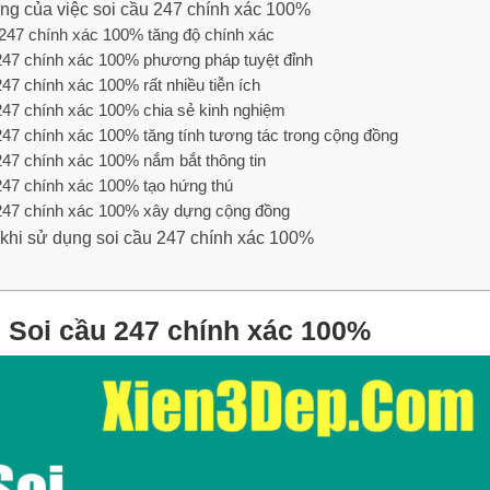
ng của việc soi cầu 247 chính xác 100%
247 chính xác 100% tăng độ chính xác
247 chính xác 100% phương pháp tuyệt đỉnh
247 chính xác 100% rất nhiều tiễn ích
247 chính xác 100% chia sẻ kinh nghiệm
247 chính xác 100% tăng tính tương tác trong cộng đồng
247 chính xác 100% nắm bắt thông tin
247 chính xác 100% tạo hứng thú
247 chính xác 100% xây dựng cộng đồng
khi sử dụng soi cầu 247 chính xác 100%
u Soi cầu 247 chính xác 100%