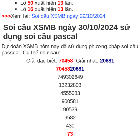
Lô
50
xuất hiện
13
lần.
Lô
16
xuất hiện
13
lần.
>>>
Xem lại:
Soi cầu XSMB ngày 29/10/2024
Soi cầu XSMB ngày 30/10/2024 sử
dụng soi cầu pascal
Dự đoán XSMB hôm nay đã sử dụng phương pháp soi cầu
passcal. Cụ thể như sau:
Giải đặc biệt:
70458
Giải nhất:
20681
70458
20681
749302649
13232803
4555083
900581
90539
9582
430
73