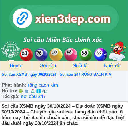
Home
Soi cầu
Nuôi lô
Nuôi đề
Soi cầu XSMB ngày 30/10/2024 - Soi cầu 247 RỒNG BẠCH KIM
Phát hành:
rồng bạch kim
Hỗ trợ:
Tác giả:
soi cầu 247
Soi cầu XSMB ngày 30/10/2024 – Dự đoán XSMB ngày
30/10/2024 – Chuyên gia
soi cầu hàng đầu
chốt dàn lô
hôm nay thứ 4 siêu chuẩn xác, chia sẻ dàn đề đặc biệt,
đầu đuôi ngày 30/10/2024 ăn chắc.