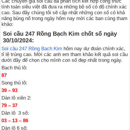
Các chuyên gia soi cầu đã phân tích kết hợp công thức
tính toán siêu việt đã đưa ra những bộ số có độ chính xác
cao. Sau đây chúng tôi sẽ cập nhật những con số có khả
năng bùng nổ trong ngày hôm nay mời các bạn cùng tham
khảo:
Soi cầu 247 Rồng Bạch Kim chốt số ngày
30/10/2024:
Soi cầu 247 Rồng Bạch Kim
hôm nay dự đoán chính xác,
tỉ lệ trúng cao. Mời các anh em tham khảo kết quả soi cầu
dưới đây để chọn cho mình con số đẹp nhất trong ngày.
Bạch thủ lô:
87
Song thủ lô:
39 – 93
Dàn lô xiên 2:
79 – 37
Dàn lô 3 số:
03 – 13 – 86
Dàn lô 6 số: