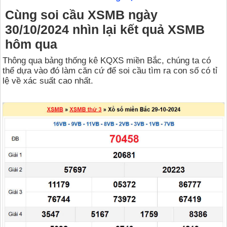
Cùng soi cầu XSMB ngày
30/10/2024 nhìn lại kết quả XSMB
hôm qua
Thông qua bảng thống kê KQXS miền Bắc, chúng ta có
thể dựa vào đó làm căn cứ để soi cầu tìm ra con số có tỉ
lệ về xác suất cao nhất.