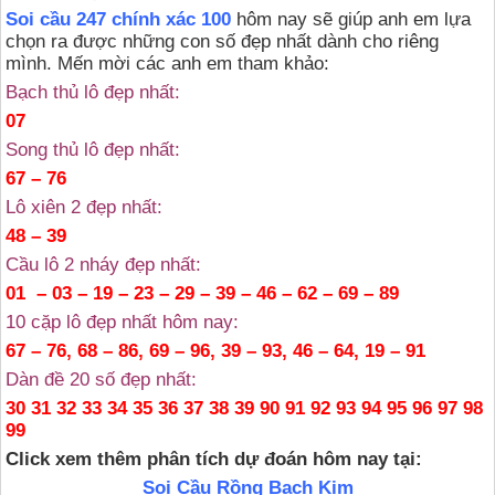
Soi cầu 247 chính xác 100
hôm nay sẽ giúp anh em lựa
chọn ra được những con số đẹp nhất dành cho riêng
mình. Mến mời các anh em tham khảo:
Bạch thủ lô đẹp nhất:
07
Song thủ lô đẹp nhất:
67 – 76
Lô xiên 2 đẹp nhất:
48 – 39
Cầu lô 2 nháy đẹp nhất:
01 – 03 – 19 – 23 – 29 – 39 – 46 – 62 – 69 – 89
10 cặp lô đẹp nhất hôm nay:
67 – 76, 68 – 86, 69 – 96, 39 – 93, 46 – 64, 19 – 91
Dàn đề 20 số đẹp nhất:
30 31 32 33 34 35 36 37 38 39 90 91 92 93 94 95 96 97 98
99
Click xem thêm phân tích dự đoán hôm nay tại:
Soi Cầu Rồng Bạch Kim