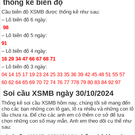
thống kê biên độ
Cầu biên độ XSMB được thống kê như sau:
– Lô biên độ 6 ngày:
98
– Lô biên độ 5 ngày:
91
– Lô biên độ 4 ngày:
16 29 34 47 66 67 68 71
– Lô biên độ 3 ngày:
04 14 15 17 19 23 24 25 33 35 36 39 42 45 48 51 55 57
60 62 64 65 69 70 72 74 76 77 778 79 80 83 84 92 97
Soi cầu XSMB ngày 30/10/2024
Thống kê soi cầu XSMB hôm nay, chúng tôi sẽ mang đến
cho các bạn những con lô gan, lô ra nhiều và những con lô
lâu chưa ra. Để cho các anh em có thêm cơ sở để lựa
chọn những con số may mắn. Anh em theo dõi cụ thể như
sau: